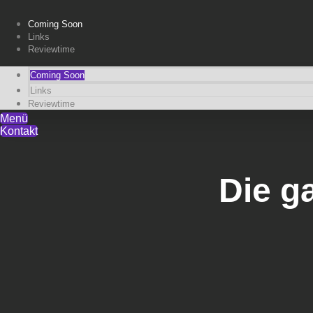
Coming Soon
Links
Reviewtime
Coming Soon
Links
Reviewtime
Menü
Kontakt
Die g