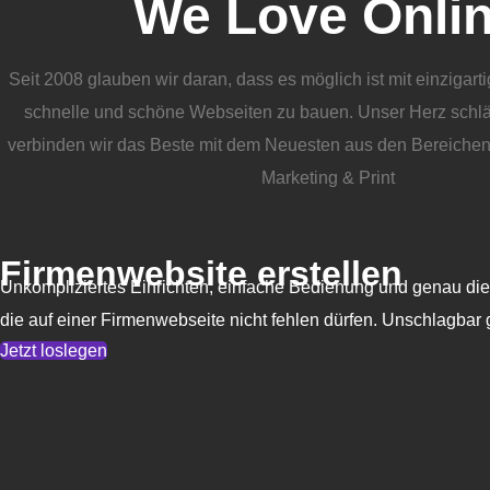
We Love Onli
Seit 2008 glauben wir daran, dass es möglich ist mit einzigar
schnelle und schöne Webseiten zu bauen. Unser Herz schlä
verbinden wir das Beste mit dem Neuesten aus den Bereiche
Marketing & Print
Firmenwebsite erstellen
Unkompliziertes Einrichten, einfache Bedienung und genau di
die auf einer Firmenwebseite nicht fehlen dürfen. Unschlagbar 
Jetzt loslegen