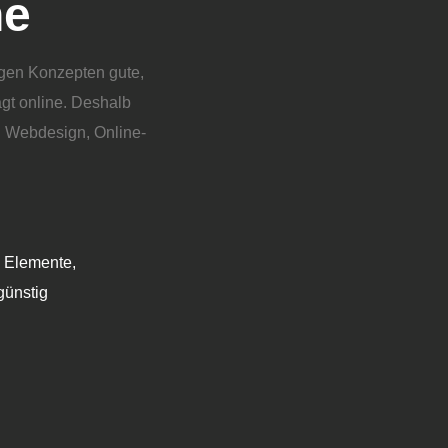
ne
tigen Konzepten gute,
gt online. Deshalb
n Webdesign, Online-
e Elemente,
günstig